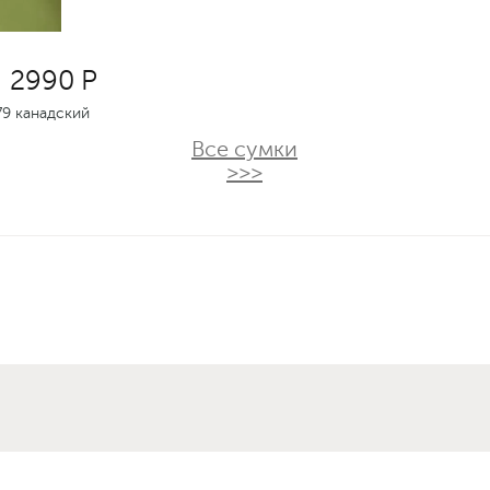
2990 Р
9 канадский
Все сумки
>>>