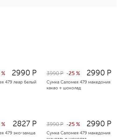
2990 Р
2990 Р
 %
3990 Р
-25 %
я 479 леар белый
Сумка Саломея 479 македония
какао + шоколад
2827 Р
2990 Р
 %
3990 Р
-25 %
ея 479 эко-замша
Сумка Саломея 479 македония
миндаль + шоколад