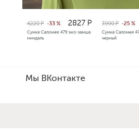
2827 Р
4220 Р
-33 %
3990 Р
-25 %
Сумка Саломея 479 эко-замша
Сумка Саломея 47
миндаль
черный
Мы ВКонтакте