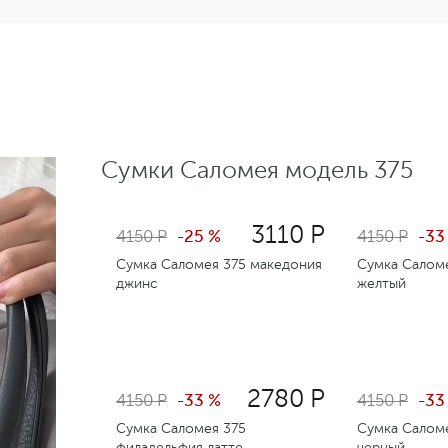
Сумки Саломея модель 375
3110 Р
4150 Р
-25 %
4150 Р
-33
Сумка Саломея 375 македония
Сумка Салом
джинс
желтый
2780 Р
4150 Р
-33 %
4150 Р
-33
Сумка Саломея 375
Сумка Саломе
филадельфия латте
черный