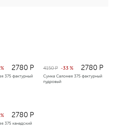
2780 Р
2780 Р
 %
4150 Р
-33 %
ея 375 фактурный
Сумка Саломея 375 фактурный
пудровый
2780 Р
 %
я 375 канадский