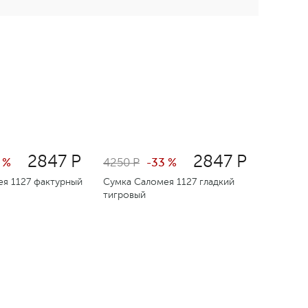
2847 Р
2847 Р
 %
4250 Р
-33 %
я 1127 фактурный
Сумка Саломея 1127 гладкий
тигровый