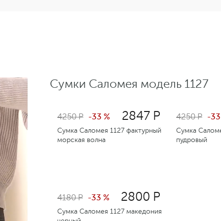
Сумки Саломея модель 1127
2847 Р
4250 Р
-33 %
4250 Р
-33
Сумка Саломея 1127 фактурный
Сумка Саломе
морская волна
пудровый
2800 Р
4180 Р
-33 %
Сумка Саломея 1127 македония
черный