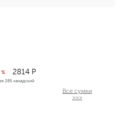
2814 Р
 %
я 285 канадский
Все сумки
>>>