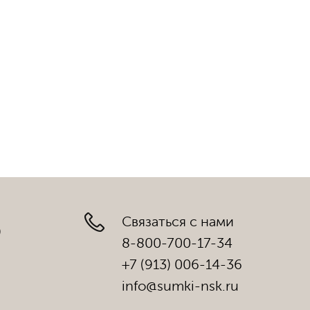
Связаться с нами
)
8-800-700-17-34
+7 (913) 006-14-36
info@sumki-nsk.ru