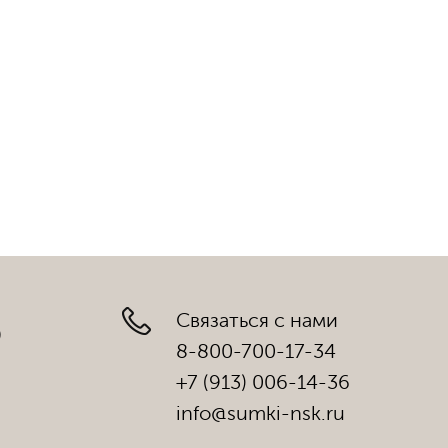
Связаться с нами
)
8-800-700-17-34
+7 (913) 006-14-36
info@sumki-nsk.ru