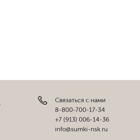
Связаться с нами
)
8-800-700-17-34
+7 (913) 006-14-36
info@sumki-nsk.ru