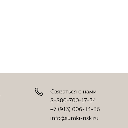
Связаться с нами
)
8-800-700-17-34
+7 (913) 006-14-36
info@sumki-nsk.ru