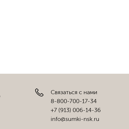
Связаться с нами
)
8-800-700-17-34
+7 (913) 006-14-36
info@sumki-nsk.ru