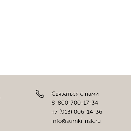
Связаться с нами
)
8-800-700-17-34
+7 (913) 006-14-36
info@sumki-nsk.ru