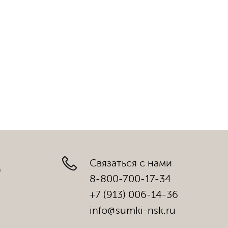
Связаться с нами
)
8-800-700-17-34
+7 (913) 006-14-36
info@sumki-nsk.ru