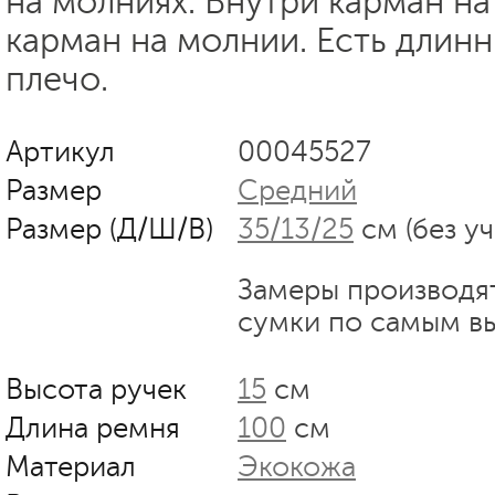
на молниях. Внутри карман на
карман на молнии. Есть длин
плечо.
Артикул
00045527
Размер
Средний
Размер (Д/Ш/В)
35/13/25
см (без у
Замеры производя
сумки по самым в
Высота ручек
15
см
Длина ремня
100
см
Материал
Экокожа