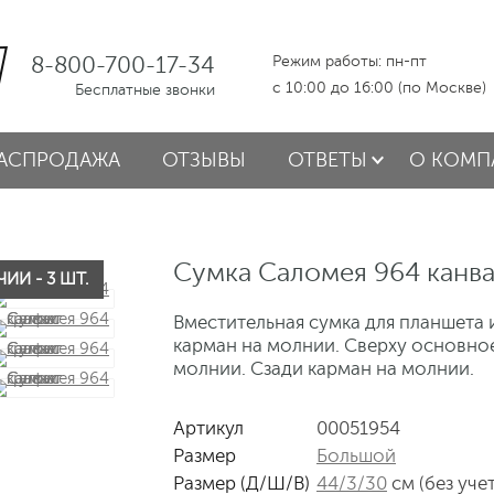
8-800-700-17-34
Режим работы: пн-пт
с 10:00 до 16:00 (по Москве)
Бесплатные звонки
АСПРОДАЖА
ОТЗЫВЫ
ОТВЕТЫ
О КОМП
Сумка Саломея 964 канва
ИИ - 3 ШТ.
Вместительная сумка для планшета 
карман на молнии. Сверху основное
молнии. Сзади карман на молнии.
Артикул
00051954
Размер
Большой
Размер (Д/Ш/В)
44/3/30
см (без уче