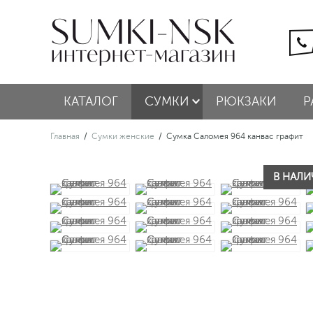
КАТАЛОГ
СУМКИ
РЮКЗАКИ
Р
Главная
/
Сумки женские
/
Сумка Саломея 964 канвас графит
В НАЛИЧ