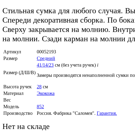
Стильная сумка для любого случая. Вы
Спереди декоративная сборка. По бок
Сверху закрывается на молнию. Внутр
на молнии. Сзади карман на молнии дл
Артикул
00052193
Размер
Средний
41/14/23
см (без учета ручек)
i
Размер (Д/Ш/В)
Замеры производятся ненаполненной сумки п
Высота ручек
28
см
Материал
Экокожа
Вес
Модель
852
Производство
Россия. Фабрика "Саломея".
Гарантия.
Нет на складе