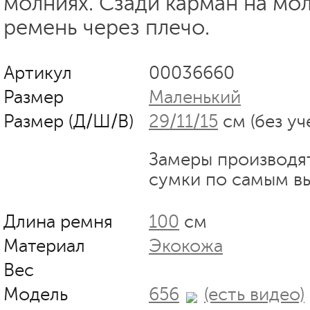
молниях. Сзади карман на мо
ремень через плечо.
Артикул
00036660
Размер
Маленький
Размер (Д/Ш/В)
29/11/15
см (без уч
Замеры производя
сумки по самым в
Длина ремня
100
см
Материал
Экокожа
Вес
Модель
656
(есть видео)