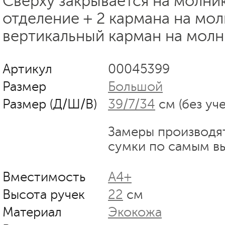
Сверху закрывается на молни
отделение + 2 кармана на мол
вертикальный карман на молн
Артикул
00045399
Размер
Большой
Размер (Д/Ш/В)
39/7/34
см (без уч
Замеры производя
сумки по самым в
Вместимость
А4+
Высота ручек
22
см
Материал
Экокожа