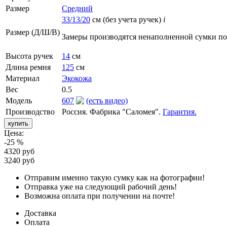
Размер
Средний
33/13/20
см (без учета ручек)
i
Размер (Д/Ш/В)
Замеры производятся ненаполненной сумки п
Высота ручек
14
см
Длина ремня
125
см
Материал
Экокожа
Вес
0.5
Модель
607
(есть видео)
Производство
Россия. Фабрика "Саломея".
Гарантия.
Цена:
-25 %
4320 руб
3240 руб
Отправим именно такую сумку как на фотографии!
Отправка уже на следующий рабочий день!
Возможна оплата при получении на почте!
Доставка
Оплата