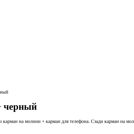
рный
+ черный
и карман на молнии + карман для телефона. Сзади карман на мо