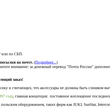
Р или по СБП.
посылки на почте.
(
Подробнее...
)
ратите внимание: за денежный перевод "Почта России" дополни
ующий заказ!
ссику и считающих, что аксессуары не должны быть слишком в
97 году
, главная концепция: постоянное воплощение последних
ольским оборудованием, таких фирм как JUKI, SunStar, Interco