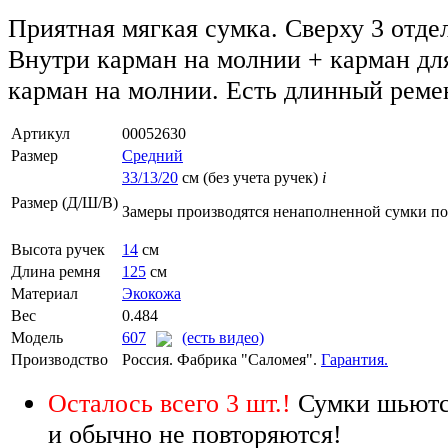
Приятная мягкая сумка. Сверху 3 отде
Внутри карман на молнии + карман дл
карман на молнии. Есть длинный реме
Артикул
00052630
Размер
Средний
33/13/20
см (без учета ручек)
i
Размер (Д/Ш/В)
Замеры производятся ненаполненной сумки п
Высота ручек
14
см
Длина ремня
125
см
Материал
Экокожа
Вес
0.484
Модель
607
(есть видео)
Производство
Россия. Фабрика "Саломея".
Гарантия.
Осталось всего 3 шт.!
Сумки шьютс
и обычно не повторяются!