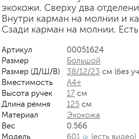
экокожи. Сверху два отделени
Внутри карман на молнии и к
Сзади карман на молнии. Ест
Артикул
00051624
Размер
Большой
Размер (Д/Ш/В)
38/12/23
см (без у
Вместимость
А4+
Высота ручек
17
см
Длина ремня
125
см
Материал
Экокожа
Вес
0.566
Модель
601
(есть видео)