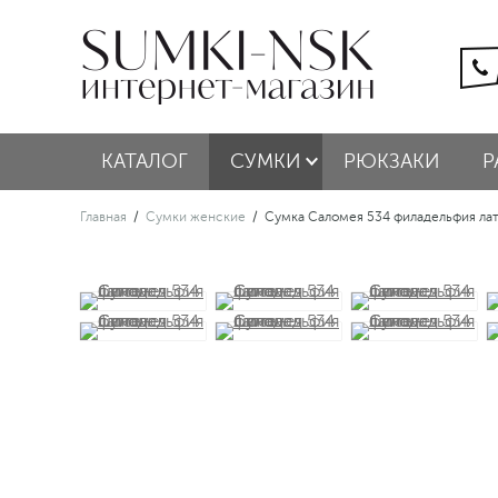
КАТАЛОГ
СУМКИ
РЮКЗАКИ
Р
Главная
/
Сумки женские
/
Сумка Саломея 534 филадельфия лат