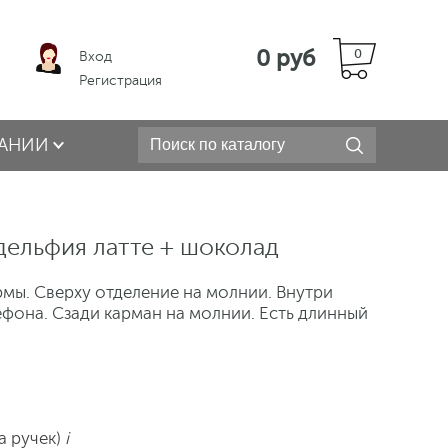
0 руб
0
Вход
Регистрация
АНИИ
дельфия латте + шоколад
мы. Сверху отделение на молнии. Внутри
ефона. Сзади карман на молнии. Есть длинный
а ручек)
i