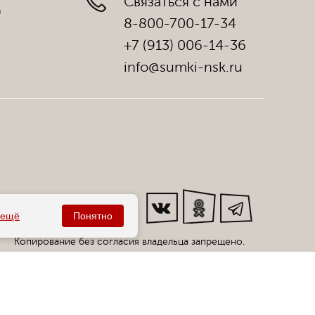
Связаться с нами
)
8-800-700-17-34
+7 (913) 006-14-36
info@sumki-nsk.ru
Мы в соц. сетях:
ещё
Понятно
Копирование без согласия владельца запрещено.
Все права защищены статьей 146 УК РФ.
циальный интернет-магазин сумок фабрики «Саломея»