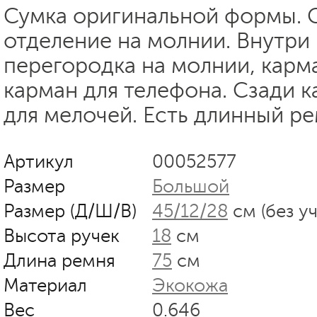
Сумка оригинальной формы. 
отделение на молнии. Внутри
перегородка на молнии, карм
карман для телефона. Сзади 
для мелочей. Есть длинный ре
Артикул
00052577
Размер
Большой
Размер (Д/Ш/В)
45/12/28
см (без у
Высота ручек
18
см
Длина ремня
75
см
Материал
Экокожа
Вес
0.646