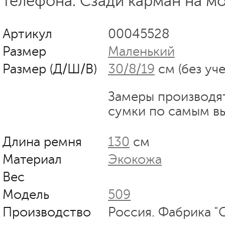
телефона. Сзади карман на м
Артикул
00045528
Размер
Маленький
Размер (Д/Ш/В)
30/8/19
см (без уч
Замеры производя
сумки по самым в
Длина ремня
130
см
Материал
Экокожа
Вес
Модель
509
Производство
Россия. Фабрика "