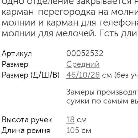
одно отделение закрывается 
карман-перегородка на молни
молнии и карман для телефон
молнии для мелочей. Есть дл
Артикул
00052532
Размер
Средний
Размер (Д/Ш/В)
46/10/28
см (без у
Замеры производя
сумки по самым в
Высота ручек
18
см
Длина ремня
105
см