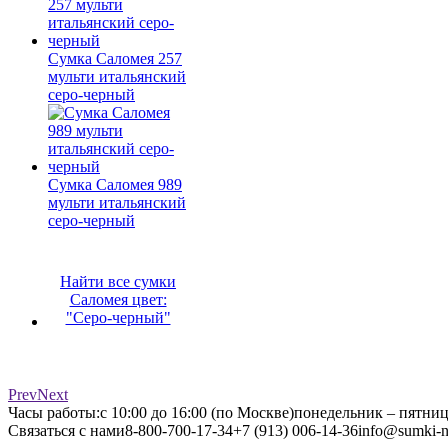
Сумка Саломея 257
мульти итальянский
серо-черный
Сумка Саломея 989
мульти итальянский
серо-черный
Найти все сумки
Саломея цвет:
"Серо-черный"
Prev
Next
Часы работы:
с 10:00 до 16:00 (по Москве)
понедельник – пятни
Связаться с нами
8-800-700-17-34
+7 (913) 006-14-36
info@sumki-n