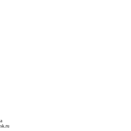
ца
sk.ru