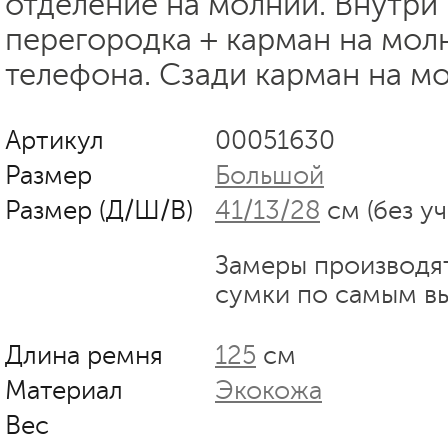
отделение на молнии. Внутри
перегородка + карман на мол
телефона. Сзади карман на м
Артикул
00051630
Размер
Большой
Размер (Д/Ш/В)
41/13/28
см (без у
Замеры производя
сумки по самым в
Длина ремня
125
см
Материал
Экокожа
Вес