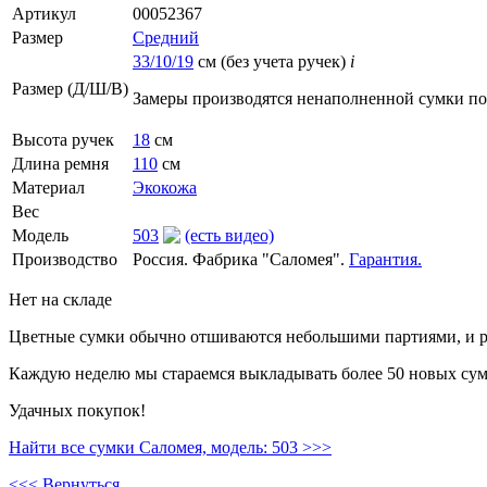
Артикул
00052367
Размер
Средний
33/10/19
см (без учета ручек)
i
Размер (Д/Ш/В)
Замеры производятся ненаполненной сумки п
Высота ручек
18
см
Длина ремня
110
см
Материал
Экокожа
Вес
Модель
503
(есть видео)
Производство
Россия. Фабрика "Саломея".
Гарантия.
Нет на складе
Цветные сумки обычно отшиваются небольшими партиями, и ре
Каждую неделю мы стараемся выкладывать более 50 новых сумо
Удачных покупок!
Найти все сумки Саломея, модель: 503 >>>
<<< Вернуться