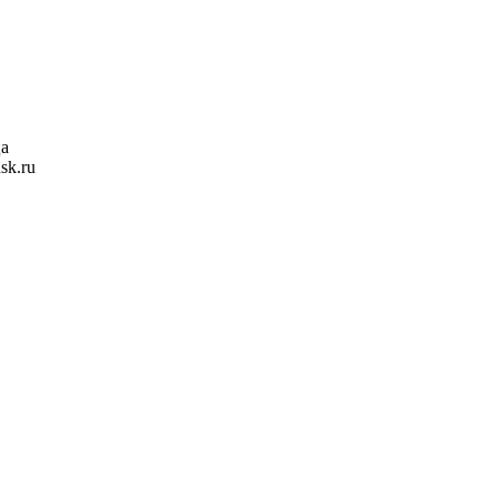
ца
sk.ru