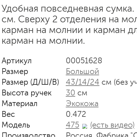
Удобная повседневная сумка.
см. Сверху 2 отделения на мо
карман на молнии и карман д
карман на молнии.
Артикул
00051628
Размер
Большой
Размер (Д/Ш/В)
43/14/24
см (без у
Высота ручек
30
см
Материал
Экокожа
Вес
0.472
Модель
475
(есть видео)
Производство
Россия. Фабрика "