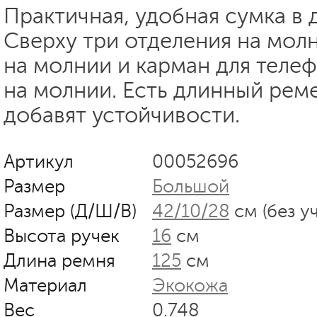
Практичная, удобная сумка в 
Сверху три отделения на молн
на молнии и карман для теле
на молнии. Есть длинный рем
добавят устойчивости.
Артикул
00052696
Размер
Большой
Размер (Д/Ш/В)
42/10/28
см (без у
Высота ручек
16
см
Длина ремня
125
см
Материал
Экокожа
Вес
0.748