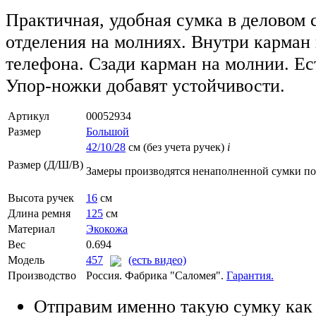
Практичная, удобная сумка в деловом 
отделения на молниях. Внутри карман
телефона. Сзади карман на молнии. Ес
Упор-ножки добавят устойчивости.
Артикул
00052934
Размер
Большой
42/10/28
см (без учета ручек)
i
Размер (Д/Ш/В)
Замеры производятся ненаполненной сумки п
Высота ручек
16
см
Длина ремня
125
см
Материал
Экокожа
Вес
0.694
Модель
457
(есть видео)
Производство
Россия. Фабрика "Саломея".
Гарантия.
Отправим именно такую сумку как