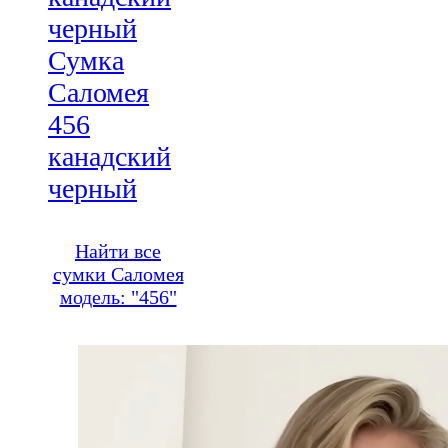
Сумка
Саломея
456
канадский
черный
Найти все
сумки Саломея
модель: "456"