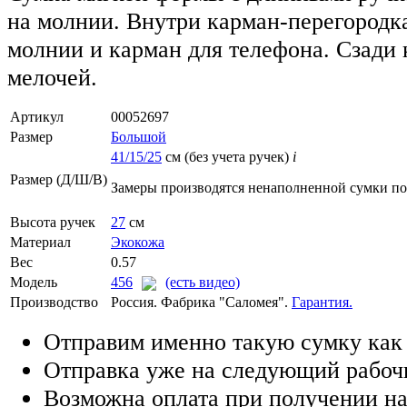
на молнии. Внутри карман-перегородк
молнии и карман для телефона. Сзади 
мелочей.
Артикул
00052697
Размер
Большой
41/15/25
см (без учета ручек)
i
Размер (Д/Ш/В)
Замеры производятся ненаполненной сумки п
Высота ручек
27
см
Материал
Экокожа
Вес
0.57
Модель
456
(есть видео)
Производство
Россия. Фабрика "Саломея".
Гарантия.
Отправим именно такую сумку как
Отправка уже на следующий рабоч
Возможна оплата при получении на