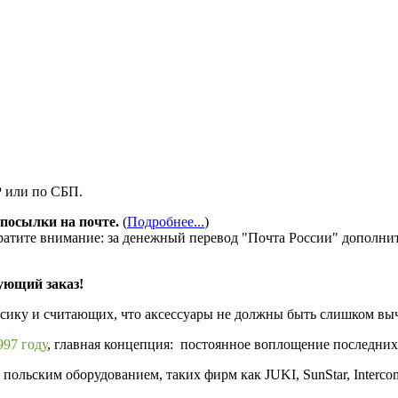
Р или по СБП.
посылки на почте.
(
Подробнее...
)
ратите внимание: за денежный перевод "Почта России" дополни
ующий заказ!
ссику и считающих, что аксессуары не должны быть слишком в
97 году
, главная концепция: постоянное воплощение последних
ольским оборудованием, таких фирм как JUKI, SunStar, Interco