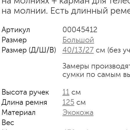
на молниях + карман для теле
на молнии. Есть длинный реме
Артикул
00045412
Размер
Большой
Размер (Д/Ш/В)
40/13/27
см (без у
Замеры производя
сумки по самым в
Высота ручек
11
см
Длина ремня
125
см
Материал
Экокожа
Вес