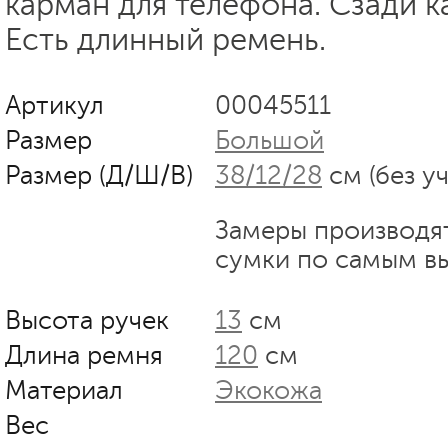
карман для телефона. Сзади к
Есть длинный ремень.
Артикул
00045511
Размер
Большой
Размер (Д/Ш/В)
38/12/28
см (без у
Замеры производя
сумки по самым в
Высота ручек
13
см
Длина ремня
120
см
Материал
Экокожа
Вес