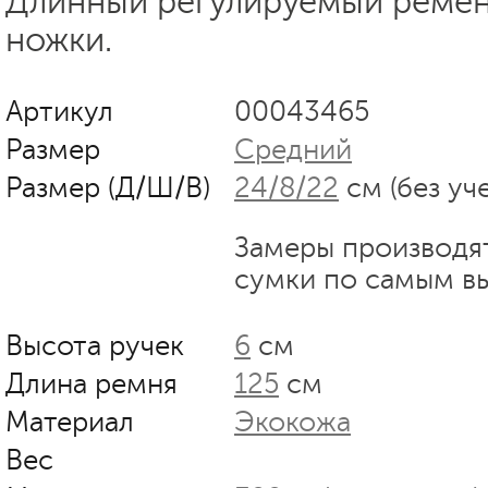
Длинный регулируемый ремен
ножки.
Артикул
00043465
Размер
Средний
Размер (Д/Ш/В)
24/8/22
см (без уч
Замеры производя
сумки по самым в
Высота ручек
6
см
Длина ремня
125
см
Материал
Экокожа
Вес