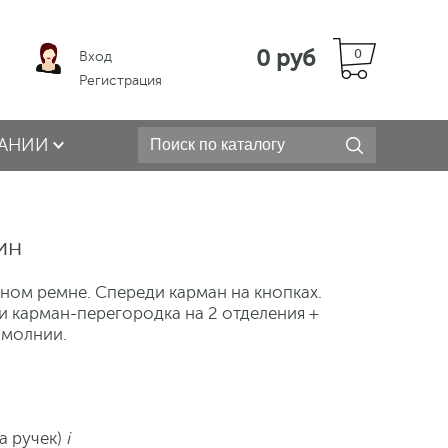
0 руб
0
Вход
Регистрация
АНИИ
ин
ном ремне. Спереди карман на кнопках.
и карман-перегородка на 2 отделения +
 молнии.
а ручек)
i