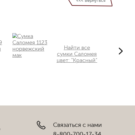
<<< Вернуться
Найти все
сумки Саломея
цвет: "Красный"
Связаться с нами
)
8-800-700-17-34