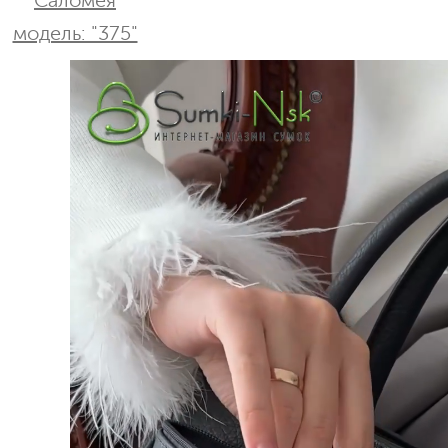
Саломея
модель: "375"