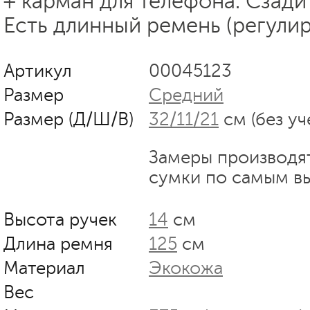
+ карман для телефона. Сзади
Есть длинный ремень (регули
Артикул
00045123
Размер
Средний
Размер (Д/Ш/В)
32/11/21
см (без уч
Замеры производя
сумки по самым в
Высота ручек
14
см
Длина ремня
125
см
Материал
Экокожа
Вес