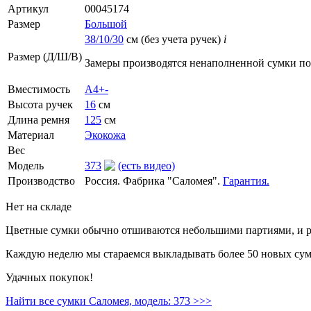
Артикул
00045174
Размер
Большой
38/10/30
см (без учета ручек)
i
Размер (Д/Ш/В)
Замеры производятся ненаполненной сумки п
Вместимость
А4+-
Высота ручек
16
см
Длина ремня
125
см
Материал
Экокожа
Вес
Модель
373
(есть видео)
Производство
Россия. Фабрика "Саломея".
Гарантия.
Нет на складе
Цветные сумки обычно отшиваются небольшими партиями, и ре
Каждую неделю мы стараемся выкладывать более 50 новых сумо
Удачных покупок!
Найти все сумки Саломея, модель: 373 >>>