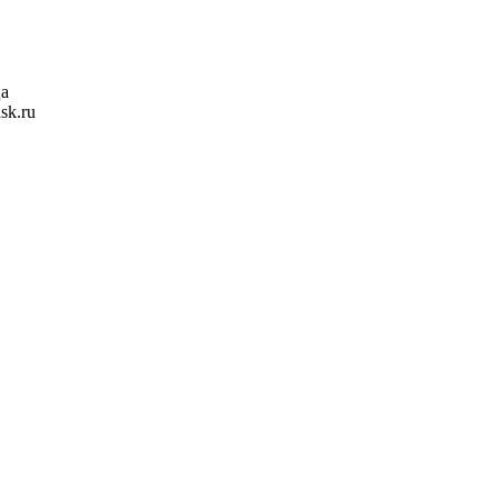
ца
sk.ru