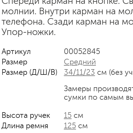
Спереди карман на кнопке. С
молнии. Внутри карман на мо
телефона. Сзади карман на м
Упор-ножки.
Артикул
00052845
Размер
Средний
Размер (Д/Ш/В)
34/11/23
см (без у
Замеры производя
сумки по самым в
Высота ручек
15
см
Длина ремня
125
см