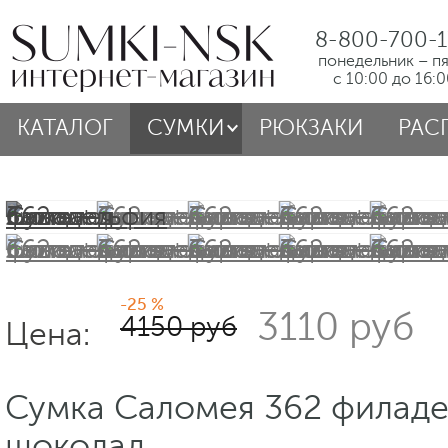
8-800-700-1
понедельник – п
с 10:00 до 16:
КАТАЛОГ
СУМКИ
РЮКЗАКИ
РАС
-25 %
3110 руб
4150 руб
Цена:
Сумка Саломея 362 филаде
шоколад