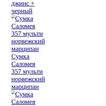
джинс +
черный
Сумка
Саломея
357 мульти
норвежский
марципан