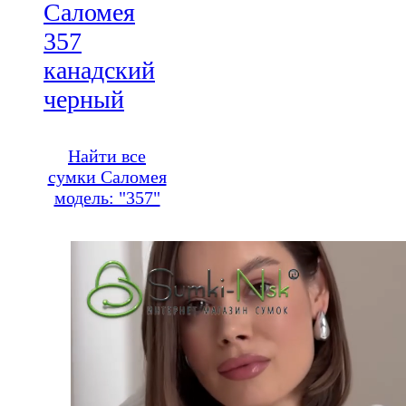
Саломея
357
канадский
черный
Найти все
сумки Саломея
модель: "357"