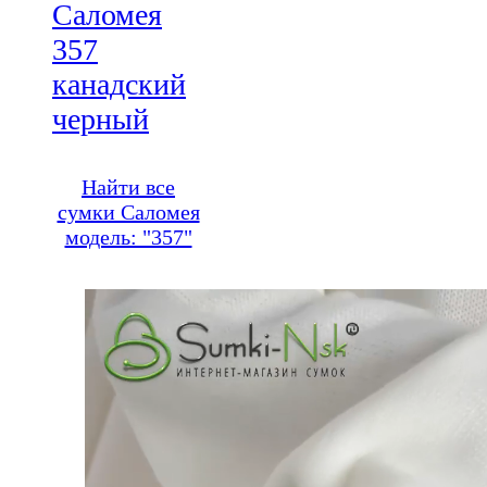
Саломея
357
канадский
черный
Найти все
сумки Саломея
модель: "357"