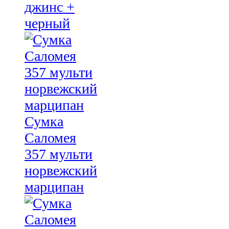
джинс +
черный
Сумка
Саломея
357 мульти
норвежский
марципан