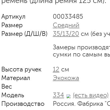
ремень (длина ремня 125 см).
Артикул
00033485
Размер
Средний
Размер (Д/Ш/В)
35/13/20
см (без у
Замеры производя
сумки по самым в
Высота ручек
12
см
Материал
Экокожа
Вес
Модель
334
(есть видео)
Производство
Россия. Фабрика "