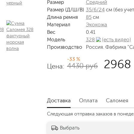
Размер
Средний
Размер (Д/Ш/В)
35/6/24
см (без уче
Длина ремня
85
см
Материал
Экокожа
Вес
0.41
Модель
328
(есть видео)
Производство
Россия. Фабрика "С
-33 %
2968
4430 руб
Цена:
Доставка
Оплата
Саломея
Следующая отправка заказов в понедел
Выбрать