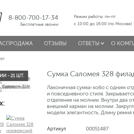
8-800-700-17-34
Режим работы: пн-пт
с 10:00 до 16:00 (по Москве)
Бесплатные звонки
АСПРОДАЖА
ОТЗЫВЫ
ОТВЕТЫ
О КОМП
рус
Сумка Саломея 328 фила
И - 21 ШТ.
Лаконичная сумка-хобо с одним от
и повседневного стиля. Закрываетс
отделение на молнии. Внутри два о
х:
внешний карман на молнии. Закруг
модели элегантность. Длину ремня
Артикул
00051487