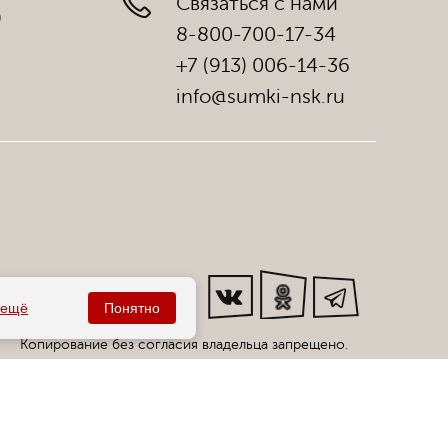
Связаться с нами
)
8-800-700-17-34
+7 (913) 006-14-36
info@sumki-nsk.ru
Мы в соц. сетях:
ещё
Понятно
Копирование без согласия владельца запрещено.
Все права защищены статьей 146 УК РФ.
циальный интернет-магазин сумок фабрики «Саломея»