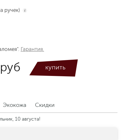
та ручек)
i
аломея".
Гарантия.
 руб
Экокожа
Скидки
ьник, 10 августа!