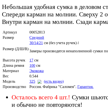
Небольшая удобная сумка в деловом ст
Спереди карман на молнии. Сверху 2 о
Внутри карман на молнии. Сзади карм
Артикул
00052813
Размер
Средний
30/14/21
см (без учета ручек)
i
Размер (Д/Ш/В)
Замеры производятся ненаполненной сумки п
Высота ручек
17
см
Длина ремня
100
см
Материал
Экокожа
Вес
0.544
Модель
325
(есть видео)
Производство
Россия. Фабрика "Саломея".
Гарантия.
Осталось всего 4 шт.!
Сумки шьютс
и обычно не повторяются!