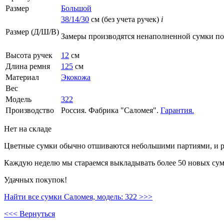
Размер
Большой
38/14/30
см (без учета ручек)
i
Размер (Д/Ш/В)
Замеры производятся ненаполненной сумки п
Высота ручек
12
см
Длина ремня
125
см
Материал
Экокожа
Вес
Модель
322
Производство
Россия. Фабрика "Саломея".
Гарантия.
Нет на складе
Цветные сумки обычно отшиваются небольшими партиями, и ре
Каждую неделю мы стараемся выкладывать более 50 новых сумо
Удачных покупок!
Найти все сумки Саломея, модель: 322 >>>
<<< Вернуться