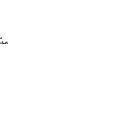
ца
sk.ru