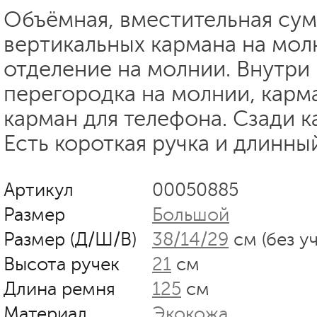
Объёмная, вместительная сум
вертикальных кармана на мол
отделение на молнии. Внутри
перегородка на молнии, карм
карман для телефона. Сзади к
Есть короткая ручка и длинны
Артикул
00050885
Размер
Большой
Размер (Д/Ш/В)
38/14/29
см (без у
Высота ручек
21
см
Длина ремня
125
см
Материал
Экокожа