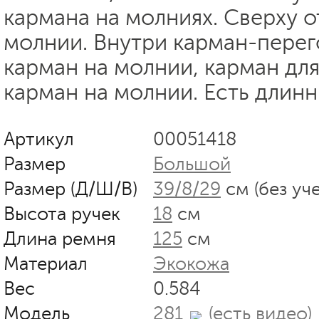
кармана на молниях. Сверху о
молнии. Внутри карман-перег
карман на молнии, карман для
карман на молнии. Есть длин
Артикул
00051418
Размер
Большой
Размер (Д/Ш/В)
39/8/29
см (без уч
Высота ручек
18
см
Длина ремня
125
см
Материал
Экокожа
Вес
0.584
Модель
281
(есть видео)