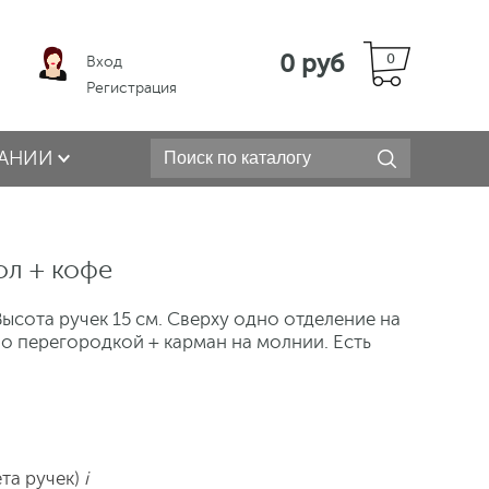
0 руб
0
Вход
Регистрация
АНИИ
ол + кофе
ысота ручек 15 см. Сверху одно отделение на
о перегородкой + карман на молнии. Есть
ета ручек)
i