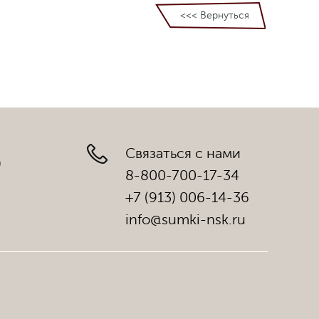
<<< Вернуться
Связаться с нами
)
8-800-700-17-34
+7 (913) 006-14-36
info@sumki-nsk.ru