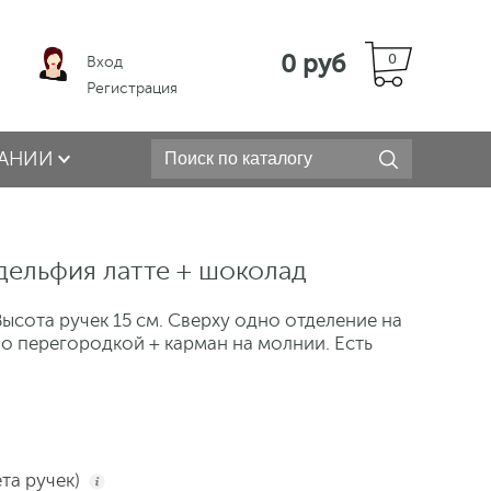
0 руб
0
Вход
Регистрация
АНИИ
дельфия латте + шоколад
ысота ручек 15 см. Сверху одно отделение на
о перегородкой + карман на молнии. Есть
ета ручек)
i