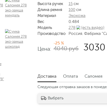
Высота ручек
15
см
Длина ремня
100
см
Материал
Экокожа
Вес
0.484
Модель
278
(есть видео)
Производство
Россия. Фабрика "С
-25 %
3030
4040 руб
Цена:
е
я
Доставка
Оплата
Саломея
78"
Следующая отправка заказов в понедел
Выбрать