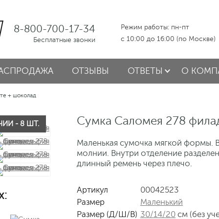
8-800-700-17-34
Режим работы: пн-пт
с 10:00 до 16:00 (по Москве)
Бесплатные звонки
АСПРОДАЖА
ОТЗЫВЫ
ОТВЕТЫ
О КОМП
те + шоколад
Сумка Саломея 278 фила
ИИ - 8 ШТ.
Маленькая сумочка мягкой формы. В
молнии. Внутри отделение разделен
длинный ремень через плечо.
Артикул
00042523
х:
Размер
Маленький
Размер (Д/Ш/В)
30/14/20
см (без уч