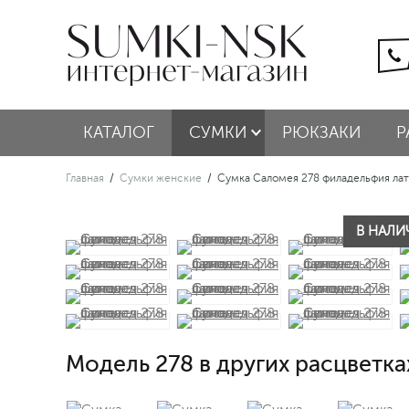
КАТАЛОГ
СУМКИ
РЮКЗАКИ
Р
Главная
/
Сумки женские
/
Сумка Саломея 278 филадельфия лат
В НАЛИЧ
Модель 278 в других расцветка