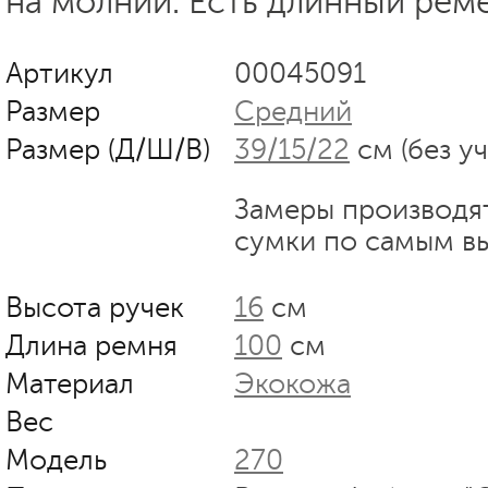
на молнии. Есть длинный реме
Артикул
00045091
Размер
Средний
Размер (Д/Ш/В)
39/15/22
см (без у
Замеры производя
сумки по самым в
Высота ручек
16
см
Длина ремня
100
см
Материал
Экокожа
Вес
Модель
270